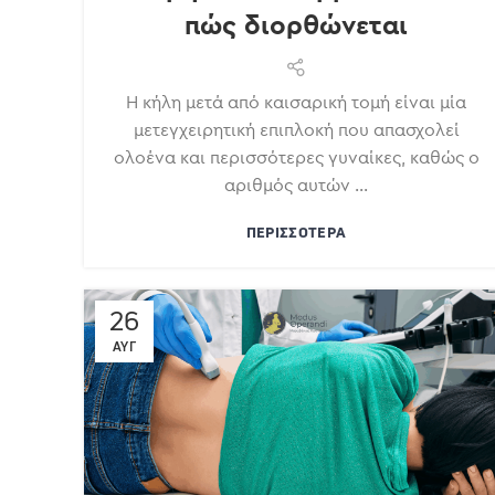
πώς διορθώνεται
Η κήλη μετά από καισαρική τομή είναι μία
μετεγχειρητική επιπλοκή που απασχολεί
ολοένα και περισσότερες γυναίκες, καθώς ο
αριθμός αυτών ...
ΠΕΡΙΣΣΌΤΕΡΑ
26
ΑΥΓ