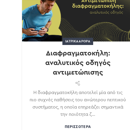
ΙΑΤΡΙΚΆ ΆΡΘΡΑ
Διαφραγματοκήλη:
αναλυτικός οδηγός
αντιμετώπισης
Η διαφραγματοκήλη αποτελεί μία από τις
πιο συχνές παθήσεις του ανώτερου πεπτικού
συστήματος, η οποία επηρεάζει σημαντικά
την ποιότητα ζ...
ΠΕΡΙΣΣΌΤΕΡΑ