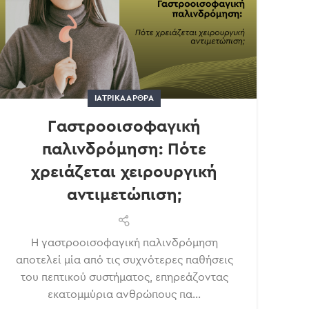
ΙΑΤΡΙΚΆ ΆΡΘΡΑ
Γαστροοισοφαγική
παλινδρόμηση: Πότε
χρειάζεται χειρουργική
αντιμετώπιση;
Η γαστροοισοφαγική παλινδρόμηση
αποτελεί μία από τις συχνότερες παθήσεις
του πεπτικού συστήματος, επηρεάζοντας
εκατομμύρια ανθρώπους πα...