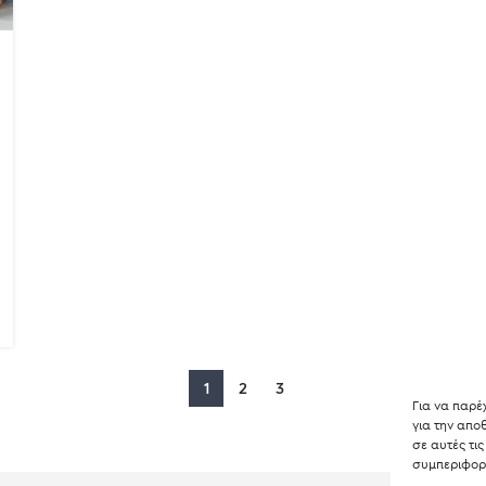
1
2
3
Για να παρέ
για την απ
σε αυτές τι
συμπεριφορά