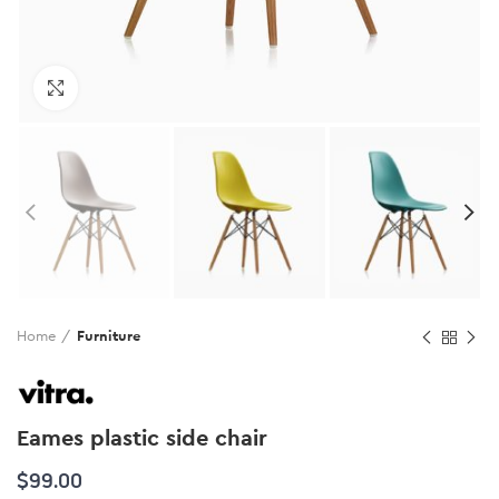
Click to enlarge
Home
Furniture
Eames plastic side chair
$
99.00