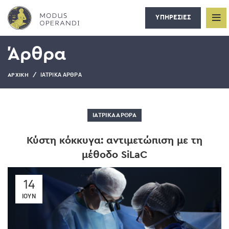
ΥΠΗΡΕΣΙΕΣ
Άρθρα
ΙΑΤΡΙΚΆ ΆΡΘΡΑ
ΑΡΧΙΚΉ
ΙΑΤΡΙΚΆ ΆΡΘΡΑ
Κύστη κόκκυγα: αντιμετώπιση με τη
μέθοδο SiLaC
14
ΙΟΎΝ