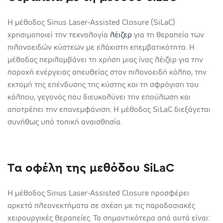
Η μέθοδος Sinus Laser-Assisted Closure (SiLaC)
χρησιμοποιεί την τεχνολογία
λέιζερ
για τη θεραπεία των
πιλονοειδών κύστεων με ελάχιστη επεμβατικότητα. Η
μέθοδος περιλαμβάνει τη χρήση μιας ίνας λέιζερ για την
παροχή ενέργειας απευθείας στον πιλονοειδή κόλπο, την
εκτομή της επένδυσης της κύστης και τη σφράγιση του
κόλπου, γεγονός που διευκολύνει την επούλωση και
αποτρέπει την επανεμφάνιση. Η μέθοδος SiLaC διεξάγεται
συνήθως υπό τοπική αναισθησία.
Τα οφέλη της μεθόδου SiLaC
Η μέθοδος Sinus Laser-Assisted Closure προσφέρει
αρκετά πλεονεκτήματα σε σχέση με τις παραδοσιακές
χειρουργικές θεραπείες. Τα σημαντικότερα από αυτά είναι: