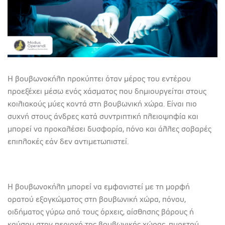
Η βουβωνοκήλη προκύπτει όταν μέρος του εντέρου
προεξέχει μέσω ενός χάσματος που δημιουργείται στους
κοιλιακούς μύες κοντά στη βουβωνική χώρα. Είναι πιο
συχνή στους άνδρες κατά συντριπτική πλειοψηφία και
μπορεί να προκαλέσει δυσφορία, πόνο και άλλες σοβαρές
επιπλοκές εάν δεν αντιμετωπιστεί.
Η βουβωνοκήλη μπορεί να εμφανιστεί με τη μορφή
ορατού εξογκώματος στη βουβωνική χώρα, πόνου,
οιδήματος γύρω από τους όρχεις, αίσθησης βάρους ή
καύσου στην περιοχή της βουβωνικής χώρας, πυρετού,